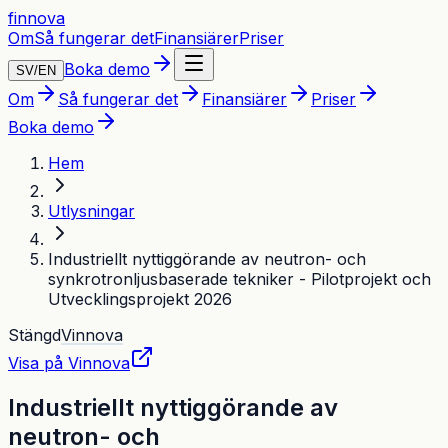
finnova
Om
Så fungerar det
Finansiärer
Priser
Boka demo
SV
/
EN
Om
Så fungerar det
Finansiärer
Priser
Boka demo
Hem
Utlysningar
Industriellt nyttiggörande av neutron- och
synkrotronljusbaserade tekniker - Pilotprojekt och
Utvecklingsprojekt 2026
Stängd
Vinnova
Visa på
Vinnova
Industriellt nyttiggörande av
neutron- och