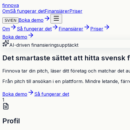
finnova
Om
Så fungerar det
Finansiärer
Priser
Boka demo
SV
/
EN
Om
Så fungerar det
Finansiärer
Priser
Boka demo
AI-driven finansieringsupptäckt
Det smartaste sättet att hitta svensk 
Finnova tar din pitch, läser ditt företag och matchar det a
Från pitch till ansökan i en plattform. Mindre letande, färre
Boka demo
Så fungerar det
1
Profil