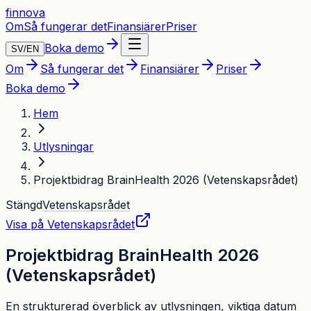
finnova
Om
Så fungerar det
Finansiärer
Priser
Boka demo
SV
/
EN
Om
Så fungerar det
Finansiärer
Priser
Boka demo
Hem
Utlysningar
Projektbidrag BrainHealth 2026 (Vetenskapsrådet)
Stängd
Vetenskapsrådet
Visa på
Vetenskapsrådet
Projektbidrag BrainHealth 2026
(Vetenskapsrådet)
En strukturerad överblick av utlysningen, viktiga datum