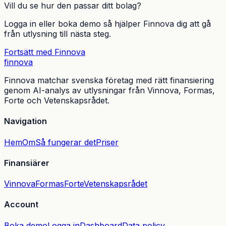
Vill du se hur den passar ditt bolag?
Logga in eller boka demo så hjälper Finnova dig att gå
från utlysning till nästa steg.
Fortsätt med Finnova
finnova
Finnova matchar svenska företag med rätt finansiering
genom AI-analys av utlysningar från Vinnova, Formas,
Forte och Vetenskapsrådet.
Navigation
Hem
Om
Så fungerar det
Priser
Finansiärer
Vinnova
Formas
Forte
Vetenskapsrådet
Account
Boka demo
Logga in
Dashboard
Data policy