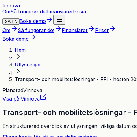
finnova
Om
Så fungerar det
Finansiärer
Priser
Boka demo
SV
/
EN
Om
Så fungerar det
Finansiärer
Priser
Boka demo
Hem
Utlysningar
Transport- och mobilitetslösningar - FFI - hösten 2
Planerad
Vinnova
Visa på
Vinnova
Transport- och mobilitetslösningar - 
En strukturerad överblick av utlysningen, viktiga datum o
Skapa konto för att se om detta matchar