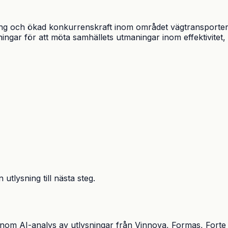
llning och ökad konkurrenskraft inom området vägtransporte
ngar för att möta samhällets utmaningar inom effektivitet, ti
utlysning till nästa steg.
enom AI-analys av utlysningar från Vinnova, Formas, Forte