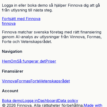
Logga in eller boka demo så hjälper Finnova dig att gå
från utlysning till nästa steg.
Fortsätt med Finnova
finnova
Finnova matchar svenska företag med rätt finansiering
genom AI-analys av utlysningar från Vinnova, Formas,
Forte och Vetenskapsrådet.
Navigation
Hem
Om
Så fungerar det
Priser
Finansiärer
Vinnova
Formas
Forte
Vetenskapsrådet
Account
Boka demo
Logga in
Dashboard
Data policy
©
2026
Finnova.
Alla rättigheter förbehållna.
Made with