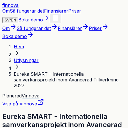
finnova
Om
Så fungerar det
Finansiärer
Priser
Boka demo
SV
/
EN
Om
Så fungerar det
Finansiärer
Priser
Boka demo
Hem
Utlysningar
Eureka SMART - Internationella
samverkansprojekt inom Avancerad Tillverkning
2027
Planerad
Vinnova
Visa på
Vinnova
Eureka SMART - Internationella
samverkansprojekt inom Avancerad